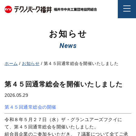
第
４
５
回
お知らせ
通
常
News
総
会
を
ホーム
お知らせ
第４５回通常総会を開催いたしました
開
催
第４５回通常総会を開催いたしました
い
た
2026.05.29
し
ま
第４５回通常総会の開催
し
令和８年５月２７日（水）ザ・グランユアーズフクイに
た
て、第４５回通常総会を開催いたしました。
-
組合員企業のご参加をいただき、 ７議案について全てご承
テ