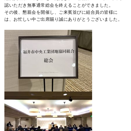
認いただき無事通常総会を終えることができました。
ク
その後、懇親会を開催し、ご来賓並びに組合員の皆様に
ノ
は、お忙しい中ご出席賜り誠にありがとうございました。
パ
ー
ク
福
井
-
福
井
市
中
央
工
業
団
地
協