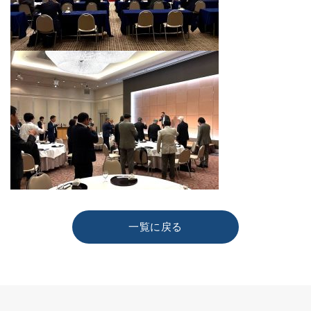
同
組
合
一覧に戻る