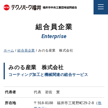
み
の
る
産
組合員企業
業
株
Enterprise
式
会
社
ホーム
組合員企業
みのる産業 株式会社
-
テ
ク
みのる産業 株式会社
ノ
コーティング加工と機械関連の総合サービス
パ
ー
ク
代表者
代表 岩佐 實
福
井
所在地
〒918-8188 福井市三尾野町29-2-8（
地
-