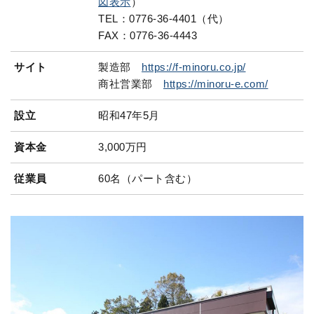
図表示
）
福
TEL：0776-36-4401（代）
井
FAX：0776-36-4443
市
中
サイト
製造部
https://f-minoru.co.jp/
央
商社営業部
https://minoru-e.com/
工
業
設立
昭和47年5月
団
資本金
3,000万円
地
協
従業員
60名（パート含む）
同
組
合